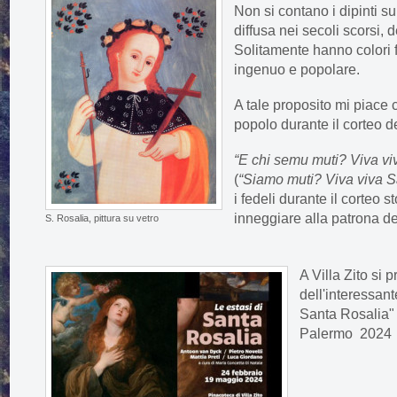
Non si contano i dipinti s
diffusa nei secoli scorsi, 
Solitamente hanno colori f
ingenuo e popolare.
A tale proposito mi piace 
popolo durante il corteo d
“E chi semu muti? Viva vi
(
“Siamo muti? Viva viva S
i fedeli durante il corteo s
inneggiare alla patrona del
S. Rosalia, pittura su vetro
A Villa Zito si 
dell'interessant
Santa Rosalia" i
Palermo 2024